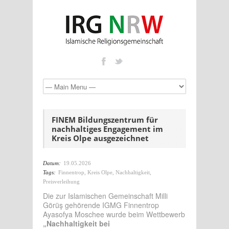
FINEM Bildungszentrum für
nachhaltiges Engagement im
Kreis Olpe ausgezeichnet
Datum:
19.05.2026
Tags:
Finnentrop
,
Kreis Olpe
,
Nachhaltigkeit
,
Preisverleihung
Die zur Islamischen Gemeinschaft Milli
Görüş gehörende IGMG Finnentrop
Ayasofya Moschee wurde beim Wettbewerb
„Nachhaltigkeit bei