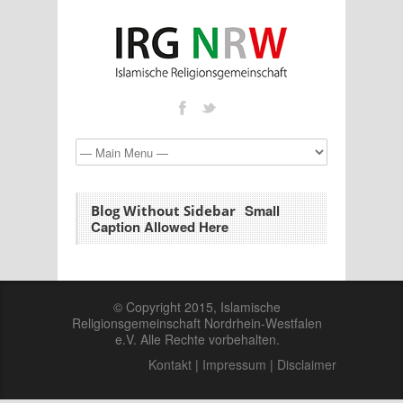
Small
Blog Without Sidebar
Caption Allowed Here
© Copyright 2015, Islamische
Religionsgemeinschaft Nordrhein-Westfalen
e.V. Alle Rechte vorbehalten.
Kontakt
|
Impressum
|
Disclaimer