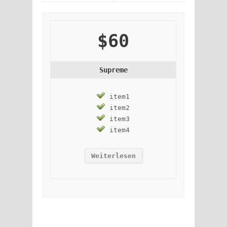
$60
Supreme
item1
item2
item3
item4
Weiterlesen