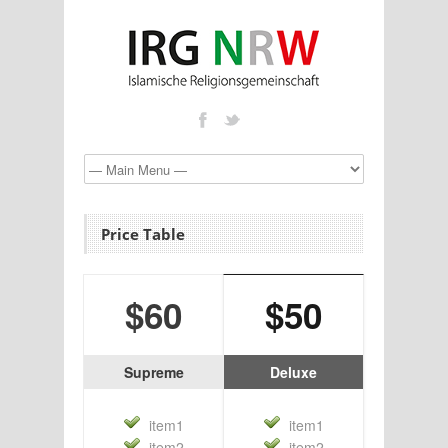
Price Table
$60
$50
Supreme
Deluxe
item1
item1
item2
item2