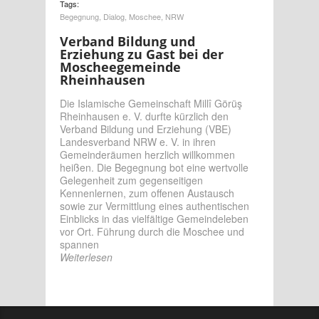
Tags:
Begegnung
,
Dialog
,
Moschee
,
NRW
Verband Bildung und
Erziehung zu Gast bei der
Moscheegemeinde
Rheinhausen
Die Islamische Gemeinschaft Millî Görüş
Rheinhausen e. V. durfte kürzlich den
Verband Bildung und Erziehung (VBE)
Landesverband NRW e. V. in ihren
Gemeinderäumen herzlich willkommen
heißen. Die Begegnung bot eine wertvolle
Gelegenheit zum gegenseitigen
Kennenlernen, zum offenen Austausch
sowie zur Vermittlung eines authentischen
Einblicks in das vielfältige Gemeindeleben
vor Ort. Führung durch die Moschee und
spannen
Weiterlesen