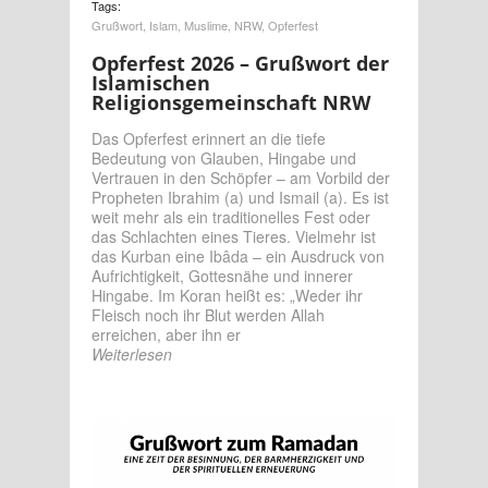
Tags:
Grußwort
,
Islam
,
Muslime
,
NRW
,
Opferfest
Opferfest 2026 – Grußwort der
Islamischen
Religionsgemeinschaft NRW
Das Opferfest erinnert an die tiefe
Bedeutung von Glauben, Hingabe und
Vertrauen in den Schöpfer – am Vorbild der
Propheten Ibrahim (a) und Ismail (a). Es ist
weit mehr als ein traditionelles Fest oder
das Schlachten eines Tieres. Vielmehr ist
das Kurban eine Ibâda – ein Ausdruck von
Aufrichtigkeit, Gottesnähe und innerer
Hingabe. Im Koran heißt es: „Weder ihr
Fleisch noch ihr Blut werden Allah
erreichen, aber ihn er
Weiterlesen