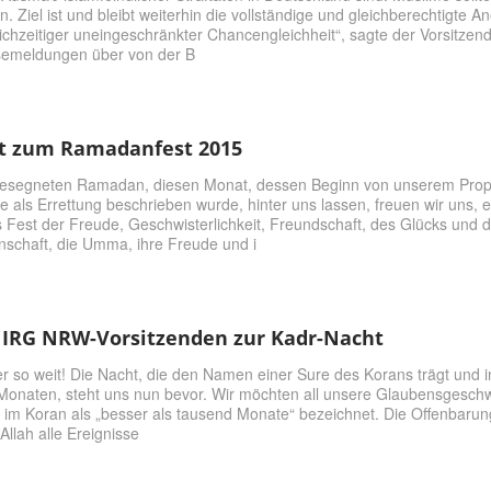
n. Ziel ist und bleibt weiterhin die vollständige und gleichberechtigte
ichzeitiger uneingeschränkter Chancengleichheit“, sagte der Vorsitzend
ssemeldungen über von der B
t zum Ramadanfest 2015
esegneten Ramadan, diesen Monat, dessen Beginn von unserem Prophe
als Errettung beschrieben wurde, hinter uns lassen, freuen wir uns,
 Fest der Freude, Geschwisterlichkeit, Freundschaft, des Glücks und der
schaft, die Umma, ihre Freude und i
s IRG NRW-Vorsitzenden zur Kadr-Nacht
der so weit! Die Nacht, die den Namen einer Sure des Korans trägt und i
 Monaten, steht uns nun bevor. Wir möchten all unsere Glaubensgeschw
 im Koran als „besser als tausend Monate“ bezeichnet. Die Offenbarun
 Allah alle Ereignisse