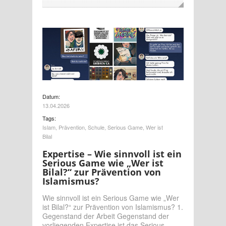
Datum:
13.04.2026
Tags:
Islam
,
Prävention
,
Schule
,
Serious Game
,
Wer ist
Bilal
Expertise – Wie sinnvoll ist ein
Serious Game wie „Wer ist
Bilal?“ zur Prävention von
Islamismus?
Wie sinnvoll ist ein Serious Game wie „Wer
ist Bilal?“ zur Prävention von Islamismus? 1.
Gegenstand der Arbeit Gegenstand der
vorliegenden Expertise ist das Serious