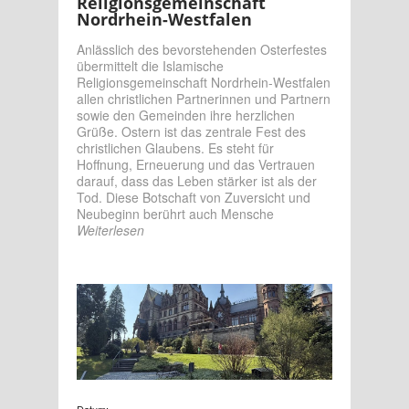
Religionsgemeinschaft
Nordrhein-Westfalen
Anlässlich des bevorstehenden Osterfestes
übermittelt die Islamische
Religionsgemeinschaft Nordrhein-Westfalen
allen christlichen Partnerinnen und Partnern
sowie den Gemeinden ihre herzlichen
Grüße. Ostern ist das zentrale Fest des
christlichen Glaubens. Es steht für
Hoffnung, Erneuerung und das Vertrauen
darauf, dass das Leben stärker ist als der
Tod. Diese Botschaft von Zuversicht und
Neubeginn berührt auch Mensche
Weiterlesen
Datum: