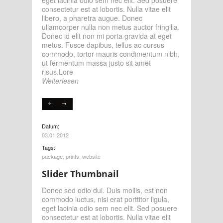
eget lacinia odio sem nec elit. Sed posuere
consectetur est at lobortis. Nulla vitae elit
libero, a pharetra augue. Donec
ullamcorper nulla non metus auctor fringilla.
Donec id elit non mi porta gravida at eget
metus. Fusce dapibus, tellus ac cursus
commodo, tortor mauris condimentum nibh,
ut fermentum massa justo sit amet
risus.Lore
Weiterlesen
Datum:
03.01.2012
Tags:
package
,
prints
,
website
Slider Thumbnail
Donec sed odio dui. Duis mollis, est non
commodo luctus, nisi erat porttitor ligula,
eget lacinia odio sem nec elit. Sed posuere
consectetur est at lobortis. Nulla vitae elit