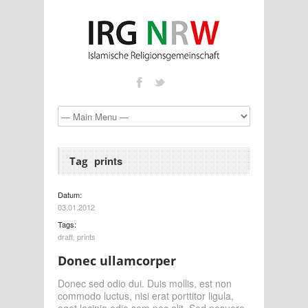
prints
Tag
Datum:
03.01.2012
Tags:
draft
,
prints
Donec ullamcorper
Donec sed odio dui. Duis mollis, est non
commodo luctus, nisi erat porttitor ligula,