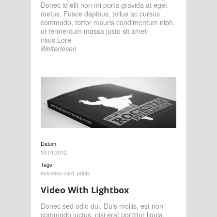
Donec id elit non mi porta gravida at eget
metus. Fusce dapibus, tellus ac cursus
commodo, tortor mauris condimentum nibh,
ut fermentum massa justo sit amet
risus.Lore
Weiterlesen
Datum:
03.01.2012
Tags:
business card
,
prints
Video With Lightbox
Donec sed odio dui. Duis mollis, est non
commodo luctus, nisi erat porttitor ligula,