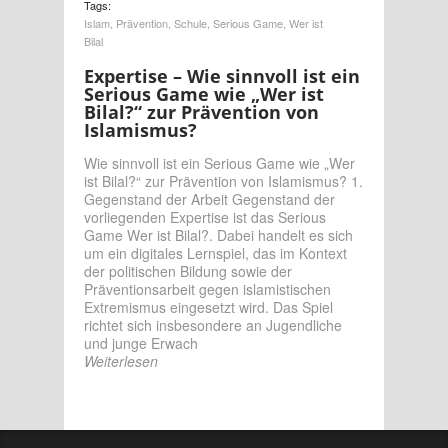
Tags:
Islam
,
Prävention
,
Schule
,
Serious Game
,
Wer ist
Bilal
Expertise – Wie sinnvoll ist ein
Serious Game wie „Wer ist
Bilal?“ zur Prävention von
Islamismus?
Wie sinnvoll ist ein Serious Game wie „Wer
ist Bilal?“ zur Prävention von Islamismus? 1.
Gegenstand der Arbeit Gegenstand der
vorliegenden Expertise ist das Serious
Game Wer ist Bilal?. Dabei handelt es sich
um ein digitales Lernspiel, das im Kontext
der politischen Bildung sowie der
Präventionsarbeit gegen islamistischen
Extremismus eingesetzt wird. Das Spiel
richtet sich insbesondere an Jugendliche
und junge Erwach
Weiterlesen